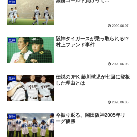
濃霧コールド負けって…
阪神
2020.06.07
阪神タイガースが乗っ取られる!?
阪神
村上ファンド事件
2020.06.06
伝説のJFK 藤川球児が七回に登板
阪神
した理由とは
2020.06.05
今振り返る、岡田阪神2005年リ
阪神
ーグ優勝