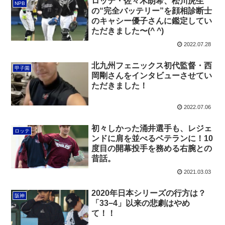
ロッテ・佐々木朗希、松川虎生
NPB
の“完全バッテリー”を顔相診断士
のキャシー優子さんに鑑定してい
ただきました〜(^ ^)
2022.07.28
北九州フェニックス初代監督・西
甲子園
岡剛さんをインタビューさせてい
ただきました！
2022.07.06
初々しかった涌井選手も、レジェ
ロッテ
ンドに肩を並べるベテランに！10
度目の開幕投手を務める右腕との
昔話。
2021.03.03
2020年日本シリーズの行方は？
阪神
「33−4」以来の悲劇はやめ
て！！