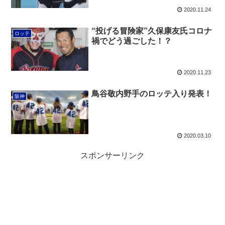
2020.11.24
“投げる冒険家”久保康友氏コロナ
ロッテ
禍でどう過ごした！？
2020.11.23
鳥谷敬内野手のロッテ入り発表！
阪神
2020.03.10
スポンサーリンク