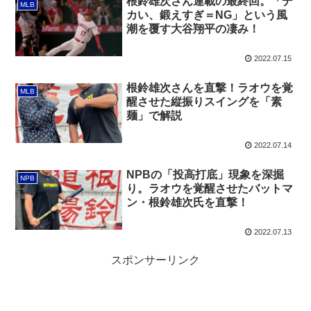
根鈴雄次さん連載の最終回。「デ
MLB
カい、鍛えすぎ＝NG」という風
潮を覆す大谷翔平の凄み！
2022.07.15
根鈴雄次さんを直撃！ラオウを覚
MLB
醒させた縦振りスイングを「素
麺」で解説
2022.07.14
NPBの「投高打底」現象を深掘
NPB
り。ラオウを覚醒させたバットマ
ン・根鈴雄次氏を直撃！
2022.07.13
スポンサーリンク