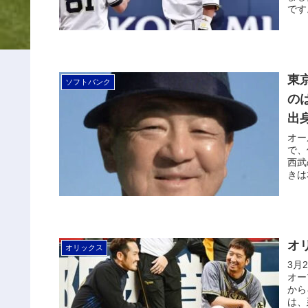
です
東
ソフトバンク
の
出
オー
で、
西武
きは
オ
オリックス
3月
オー
から
は、