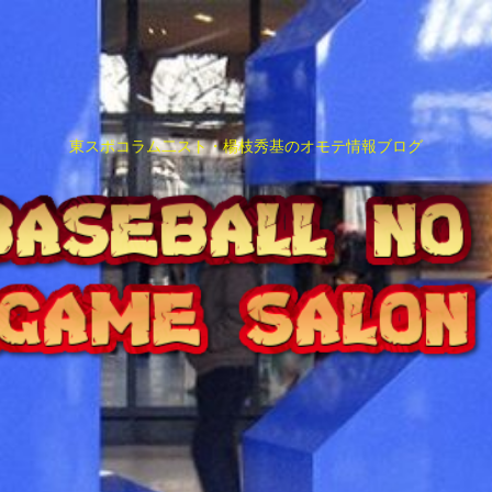
東スポコラム二スト・楊枝秀基のオモテ情報ブログ