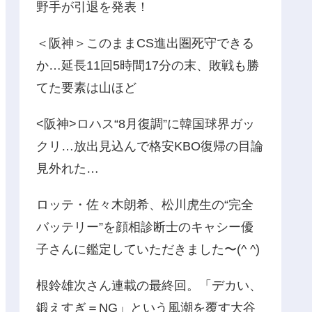
野手が引退を発表！
＜阪神＞このままCS進出圏死守できる
か…延長11回5時間17分の末、敗戦も勝
てた要素は山ほど
<阪神>ロハス“8月復調”に韓国球界ガッ
クリ…放出見込んで格安KBO復帰の目論
見外れた…
ロッテ・佐々木朗希、松川虎生の“完全
バッテリー”を顔相診断士のキャシー優
子さんに鑑定していただきました〜(^ ^)
根鈴雄次さん連載の最終回。「デカい、
鍛えすぎ＝NG」という風潮を覆す大谷