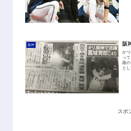
阪
阪神
かつ
って
路の
とし
スポ