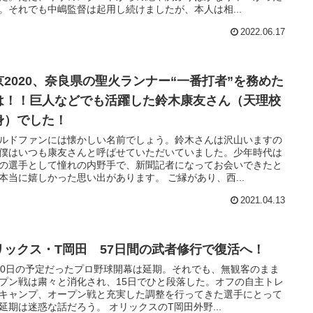
。それでも中嶋監督は起用し続けましたが、本人は相...
2022.06.17
京2020、奈良県の聖火ランナー“一番打者”を務めた
は！！巨人などでも活躍した鈴木康友さん（天理校
身）でした！
ルドファンには懐かしい名前でしょう。鈴木さんは沢山いますの
僕はいつも康友さんと呼ばせていただいていました。少年時代は
の選手として憧れの内野手で、新聞記者になってお会いできたと
本当に嬉しかった思い出があります。 ご縁があり、西...
2021.04.13
リックス・T岡田 57日間の武者修行で復活へ！
20日の予定だったプロ野球開幕は延期。それでも、無観客のまま
プン戦は粛々と消化され、15日でひと段落した。オフの自主トレ
キャンプ、オープン戦と充実した調整を行ってきた選手にとって
延期は迷惑な話だろう。 オリックスのT岡田外野...