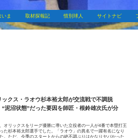
はいま
取材探報記
惜別球人
サイトナビ
リックス・ラオウ杉本裕太郎が交流戦で不調脱
！“泥沼状態”だった要因を師匠・根鈴雄次氏が分
！
、オリックスをリーグ優勝に導いた立役者の一人が4番で本塁打王
った杉本裕太郎選手でした。「ラオウ」の異名で一躍有名になり
た。ただ、今季のスタートからの絶不調ぶりはかなりヤバかった