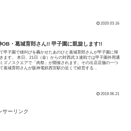
2020.03.16
神OB・葛城育郎さん!! 甲子園に凱旋します!!
て甲子園で雄叫びを轟かせたあのひと葛城育郎さんが甲子園に帰
きます。 本日、21日（金）からの対西武３連戦では甲子園外周通
ミズノスクエアで「肉祭」が開催されます。その出店店舗の一つ
て葛城育郎さんが阪神電鉄西宮駅の近くで経営する...
2019.06.21
ンサーリンク