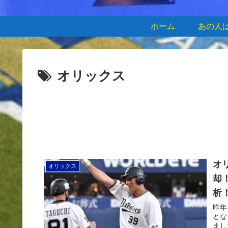
ホーム
あの人
オリックス
オ
オリックス
却
析
昨年
とな
まし