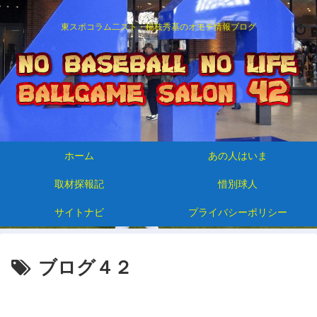
東スポコラム二スト・楊枝秀基のオモテ情報ブログ
ホーム
あの人はいま
取材探報記
惜別球人
サイトナビ
プライバシーポリシー
ブログ４２