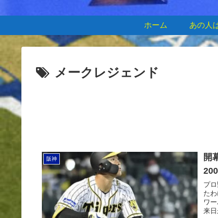
ホーム
あの人
メークレジェンド
開
阪神
2
プロ
たわ
ワー
来日