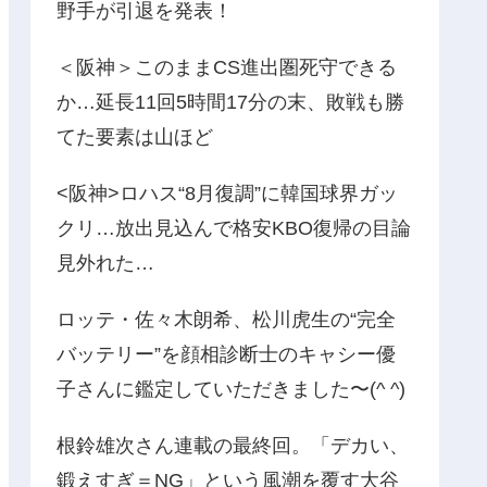
野手が引退を発表！
＜阪神＞このままCS進出圏死守できる
か…延長11回5時間17分の末、敗戦も勝
てた要素は山ほど
<阪神>ロハス“8月復調”に韓国球界ガッ
クリ…放出見込んで格安KBO復帰の目論
見外れた…
ロッテ・佐々木朗希、松川虎生の“完全
バッテリー”を顔相診断士のキャシー優
子さんに鑑定していただきました〜(^ ^)
根鈴雄次さん連載の最終回。「デカい、
鍛えすぎ＝NG」という風潮を覆す大谷