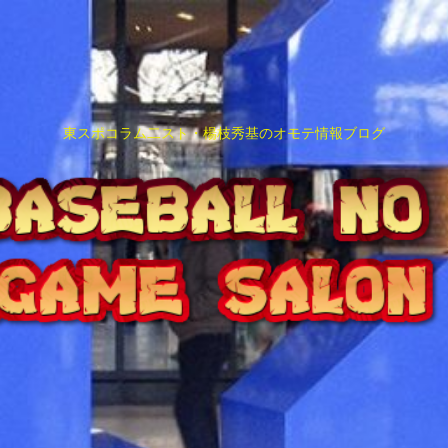
東スポコラム二スト・楊枝秀基のオモテ情報ブログ