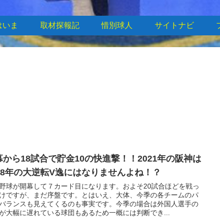
はいま
取材探報記
惜別球人
サイトナビ
幕から18試合で貯金10の快進撃！！2021年の阪神は
008年の大逆転V逸にはなりませんよね！？
野球が開幕して７カード目になります。およそ20試合ほどを戦っ
けですが、まだ序盤です。とはいえ、大体、今季の各チームのパ
バランスも見えてくるのも事実です。今季の場合は外国人選手の
が大幅に遅れている球団もあるため一概には判断でき...