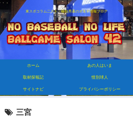
東スポコラム二スト・楊枝秀基のオモテ情報ブログ
ホーム
あの人はいま
取材探報記
惜別球人
サイトナビ
プライバシーポリシー
三宮