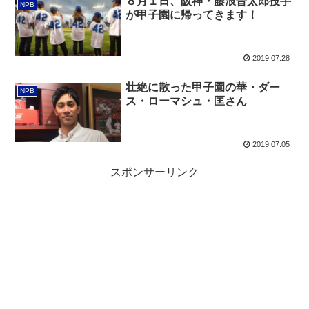
８月１日、阪神・藤浪晋太郎投手
NPB
が甲子園に帰ってきます！
2019.07.28
壮絶に散った甲子園の華・ダー
NPB
ス・ローマシュ・匡さん
2019.07.05
スポンサーリンク