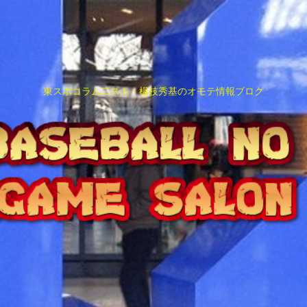
東スポコラム二スト・楊枝秀基のオモテ情報ブログ