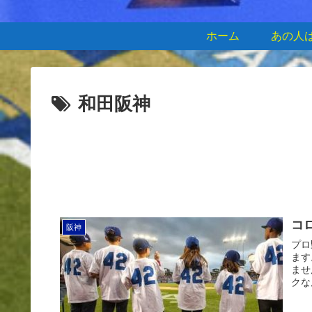
ホーム
あの人
和田阪神
コ
阪神
プロ
ます
ませ
クな