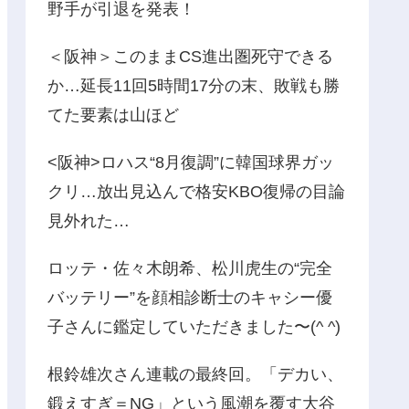
野手が引退を発表！
＜阪神＞このままCS進出圏死守できる
か…延長11回5時間17分の末、敗戦も勝
てた要素は山ほど
<阪神>ロハス“8月復調”に韓国球界ガッ
クリ…放出見込んで格安KBO復帰の目論
見外れた…
ロッテ・佐々木朗希、松川虎生の“完全
バッテリー”を顔相診断士のキャシー優
子さんに鑑定していただきました〜(^ ^)
根鈴雄次さん連載の最終回。「デカい、
鍛えすぎ＝NG」という風潮を覆す大谷