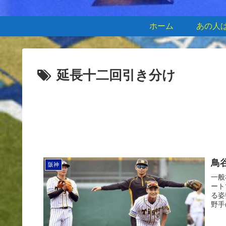
ホーム
あの人
延長十二回引き分け
鳥
阪神
一般
ート
る姿
野手