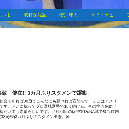
はいま
取材探報記
惜別球人
サイトナビ
谷敬 健在!! 3カ月ぶりスタメンで躍動。
社会であれば38歳でこんなにも動ければ変態です。そこはアスリ
です。老いに抗ってプロ野球選手であり続ける。その準備を続け
勢だけでも素晴らしいです。 7月23日の阪神対DeNA戦で鳥谷敬内
(38)が約3カ月ぶりのスタメン出場。延...