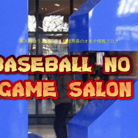
東スポコラム二スト・楊枝秀基のオモテ情報ブログ