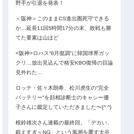
野手が引退を発表！
＜阪神＞このままCS進出圏死守できる
か…延長11回5時間17分の末、敗戦も勝
てた要素は山ほど
<阪神>ロハス“8月復調”に韓国球界ガッ
クリ…放出見込んで格安KBO復帰の目論
見外れた…
ロッテ・佐々木朗希、松川虎生の“完全
バッテリー”を顔相診断士のキャシー優
子さんに鑑定していただきました〜(^ ^)
根鈴雄次さん連載の最終回。「デカい、
鍛えすぎ＝NG」という風潮を覆す大谷