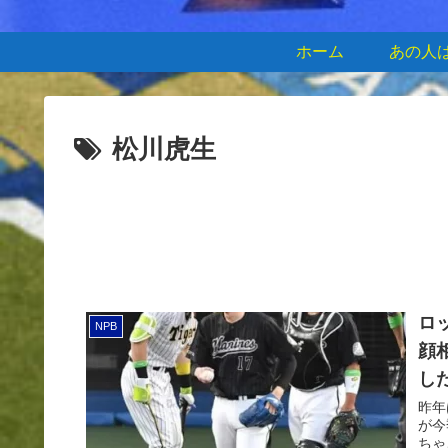
ホーム
あの人
松川虎生
ロ
NPB
顔
した
昨年
が今
ちゃ