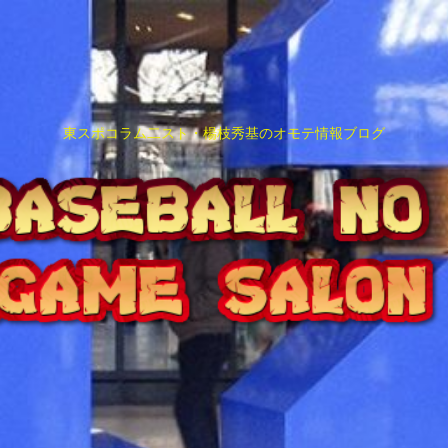
東スポコラム二スト・楊枝秀基のオモテ情報ブログ