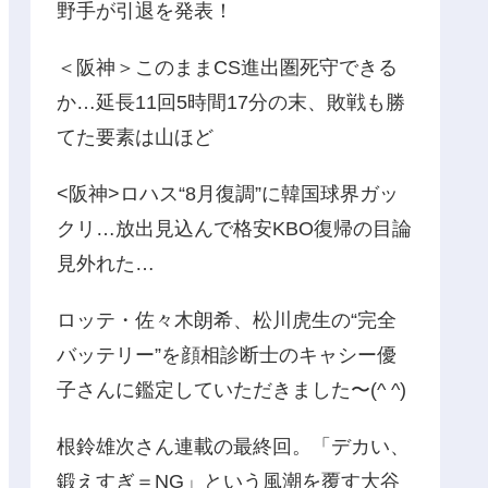
野手が引退を発表！
＜阪神＞このままCS進出圏死守できる
か…延長11回5時間17分の末、敗戦も勝
てた要素は山ほど
<阪神>ロハス“8月復調”に韓国球界ガッ
クリ…放出見込んで格安KBO復帰の目論
見外れた…
ロッテ・佐々木朗希、松川虎生の“完全
バッテリー”を顔相診断士のキャシー優
子さんに鑑定していただきました〜(^ ^)
根鈴雄次さん連載の最終回。「デカい、
鍛えすぎ＝NG」という風潮を覆す大谷