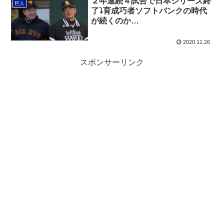
２年連続４試合で日本シリーズ終
巨人
了⤵︎育成巧者ソフトバンクの時代
が続くのか…
2020.11.26
スポンサーリンク