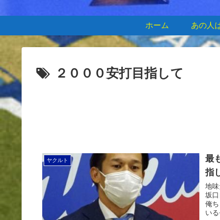
ホーム
あの人
２０００安打目指して
最
ヤクルト
指し
地味
坂口
俺ち
いる