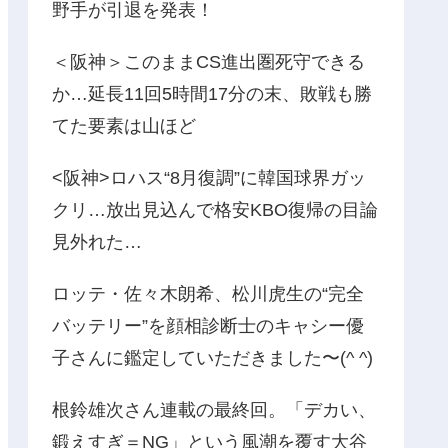
野手が引退を発表！
＜阪神＞このままCS進出圏死守できる
か…延長11回5時間17分の末、敗戦も勝
てた要素は山ほど
<阪神>ロハス“8月復調”に韓国球界ガッ
クリ…放出見込んで格安KBO復帰の目論
見外れた…
ロッテ・佐々木朗希、松川虎生の“完全
バッテリー”を顔相診断士のキャシー優
子さんに鑑定していただきました〜(^ ^)
根鈴雄次さん連載の最終回。「デカい、
鍛えすぎ＝NG」という風潮を覆す大谷