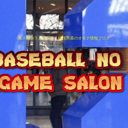
東スポコラム二スト・楊枝秀基のオモテ情報ブログ