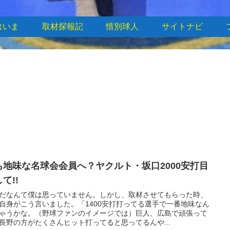
はいま
取材探報記
惜別球人
サイトナビ
も地味な名球会会員へ？ヤクルト・坂口2000安打目
て!!
だなんて僕は思っていません。しかし、取材させてもらった時、
自身がこう言いました。「1400安打打ってる選手で一番地味なん
ゃうかな。（野球ファンのイメージでは）巨人、広島で頑張って
長野の方がたくさんヒット打ってると思ってるんや...