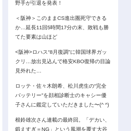
野手が引退を発表！
＜阪神＞このままCS進出圏死守できる
か…延長11回5時間17分の末、敗戦も勝
てた要素は山ほど
<阪神>ロハス“8月復調”に韓国球界ガッ
クリ…放出見込んで格安KBO復帰の目論
見外れた…
ロッテ・佐々木朗希、松川虎生の“完全
バッテリー”を顔相診断士のキャシー優
子さんに鑑定していただきました〜(^ ^)
根鈴雄次さん連載の最終回。「デカい、
鍛えすぎ＝NG」という風潮を覆す大谷