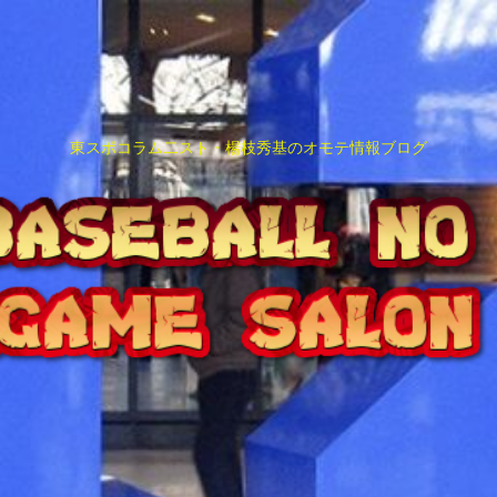
東スポコラム二スト・楊枝秀基のオモテ情報ブログ