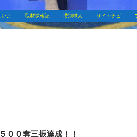
はいま
取材探報記
惜別球人
サイトナビ
５００奪三振達成！！