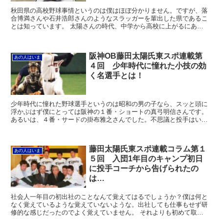
秋田県の高校野球事情というのは僕はほぼ分かりません。ですが、落
合博満さんや石井浩郎さんのようなスラッガーを輩出した県であるこ
とは知っています。 太陽さんの時代、中学から高校に上がるにあた
っては金足農業や秋田商業、秋田経法大附属が有力だったそ...
阪神OB藤田太陽氏東スポ連載第
あの人はいま
４回 少年時代に憧れた小技の効
く名選手とは！
少年時代に憧れた野球選手というのは昭和の男の子なら、スッと頭に
浮かぶはず僕にとっては阪神の１番・ショートの真弓明信さんです。
あるいは、４番・サードの掛布雅之さんでした。不思議と投手はいま
せんでした。 ただ、中学に入って４番を打たせてもらって...
藤田太陽氏東スポ連載コラム第１
あの人はいま
５回 入団1年目のキャンプ初日
に投手コーチから告げられたの
は…
社会人一年目の初出社のことなんて覚えてはるでしょうか？僕は何と
なく覚えているような覚えていないような。出社しても仕事もせず研
修的な感じだったのでよく覚えていません。 それよりも初めて取材