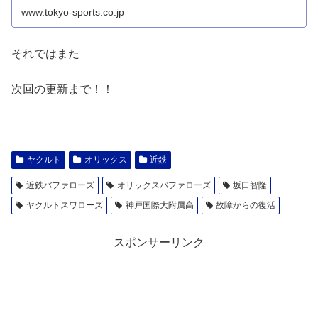
www.tokyo-sports.co.jp
それではまた
次回の更新まで！！
ヤクルト
オリックス
近鉄
近鉄バファローズ
オリックスバファローズ
坂口智隆
ヤクルトスワローズ
神戸国際大附属高
故障からの復活
スポンサーリンク