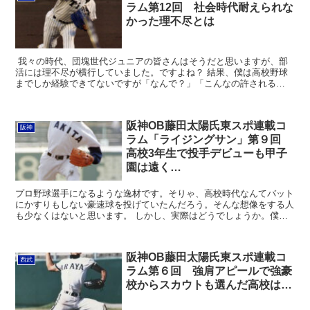
ラム第12回 社会時代耐えられな
かった理不尽とは
我々の時代、団塊世代ジュニアの皆さんはそうだと思いますが、部
活には理不尽が横行していました。ですよね？ 結果、僕は高校野球
までしか経験できてないですが「なんで？」「こんなの許される
の？」という事は多々ありました。 しかし、先輩たちとは毎日...
阪神OB藤田太陽氏東スポ連載コ
阪神
ラム「ライジングサン」第９回
高校3年生で投手デビューも甲子
園は遠く…
プロ野球選手になるような逸材です。そりゃ、高校時代なんてバット
にかすりもしない豪速球を投げていたんだろう。そんな想像をする人
も少なくはないと思います。 しかし、実際はどうでしょうか。僕は
高校時代、兵庫県の公立進学校の野球部で主将をしていまし...
阪神OB藤田太陽氏東スポ連載コ
西武
ラム第６回 強肩アピールで強豪
校からスカウトも選んだ高校は…