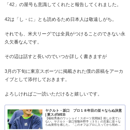
「42」の屋号も意識してくれたと報告してくれました。
42は「し・に」とも読めるため日本人は敬遠しがち。
それでも、米大リーグでは全員がつけることのできない永
久欠番なんです。
その辺は話すと長いのでいつか詳しく書きますが
3月の下旬に東京スポーツに掲載された僕の原稿をアーカ
イブとして添付しておきます。
よろしければご一読いただけると嬉しいです。
ヤクルト・坂口 プロ１８年目の並々ならぬ決意
| 東スポWEB
【楊枝秀基のワッショイ！スポーツ見聞録】前しか見てい
ない。ヤクルト・坂口智隆外野手（３５）の言葉に並々な
らぬ覚悟を感じた。「このオフはプロに入ってから初め
て、一つのことだけに集中して取り組んだ。...