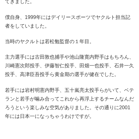
てきました。
僕自身、1999年にはデイリースポーツでヤクルト担当記
者をしていました。
当時のヤクルトは若松勉監督の１年目。
主力選手には古田敦也捕手や池山隆寛内野手はもちろん、
川崎憲次郎投手、伊藤智仁投手、田畑一也投手、石井一久
投手、高津臣吾投手ら黄金期の選手が健在でした。
若手には岩村明憲内野手、五十嵐亮太投手らがいて、ベテ
ランと若手が噛み合ってこれから再浮上するチームなんだ
ろうという楽しみな空気がありました。その通りに2001
年には日本一になっちゃうわけですが。