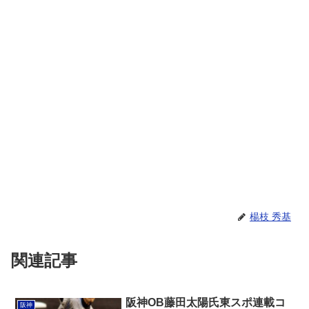
楊枝 秀基
関連記事
阪神OB藤田太陽氏東スポ連載コ
阪神