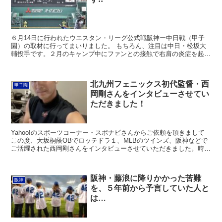
６月14日に行われたウエスタン・リーグ公式戦阪神ー中日戦（甲子
園）の取材に行ってまいりました。 もちろん、注目は中日・松坂大
輔投手です。２月のキャンプ中にファンとの接触で右肩の炎症を起こ
し懸命のリハビリようやく今季２度目の実戦となったこの試...
北九州フェニックス初代監督・西
甲子園
岡剛さんをインタビューさせてい
ただきました！
Yahoo!のスポーツコーナー・スポナビさんからご依頼を頂きまして
この度、大坂桐蔭OBでロッテドラ１、MLBのツインズ、阪神などで
ご活躍された西岡剛さんをインタビューさせていただきました。時期
が時期とあってzoomで画面越しの取材となりまし...
阪神・藤浪に降りかかった苦難
阪神
を、５年前から予言していた人と
は…