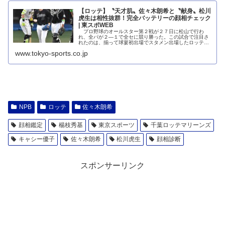
【ロッテ】〝天才肌〟佐々木朗希と〝献身〟松川
虎生は相性抜群！完全バッテリーの顔相チェック
| 東スポWEB
プロ野球のオールスター第２戦が２７日に松山で行わ
れ、全パが２―１で全セに競り勝った。この試合で注目さ
れたのは、揃って球宴初出場でスタメン出場したロッテ・
佐々木朗希投手（２０）、松川虎生捕手（１...
www.tokyo-sports.co.jp
NPB
ロッテ
佐々木朗希
顔相鑑定
楊枝秀基
東京スポーツ
千葉ロッテマリーンズ
キャシー優子
佐々木朗希
松川虎生
顔相診断
スポンサーリンク