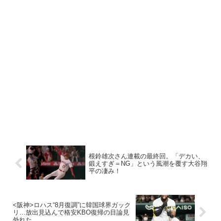
根鈴雄次さん連載の最終回。「デカい、
鍛えすぎ＝NG」という風潮を覆す大谷翔
平の凄み！
<阪神>ロハス“8月復調”に韓国球界ガック
リ…放出見込んで格安KBO復帰の目論見
外れた…