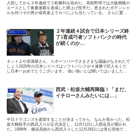
入団してから３年連続で２桁勝利を収めた。高校野球では大阪桐蔭の
エースとして春夏連覇を達成した胴上げ投手だ。恵まれたポテンシャ
ルを待つその男が成長途上でカベにぶち当たっている。 さらに驚く
ことにはこういう苦難の道に迷い込むかもしれないと随分と...
２年連続４試合で日本シリーズ終
日本シリーズ
了⤵︎育成巧者ソフトバンクの時代
が続くのか…
ネット上や居酒屋さん、スポーツバーでさまざまな議論がなされたで
しょう2020年の日本シリーズはソフトバンクが４連勝で巨人をくだ
し日本一おめでとうございます。 強い強いとは聞いてはいましたが
そこまでとは。まさに、そんな感じの戦いぶりでした。 ...
西武・松坂大輔再降臨！「まだ、
NPB
イチローさんみたいには…」
中日ドラゴンズを退団することが決まってから、なんか長かった。松
坂大輔投手の西武入りが正式決定し、12月11日に入団会見が開かれ
た。1998年、横浜高校から西武入りした12月28日には僕も現地で取
材したことが懐かしいです。当時と同じ東京プリン...