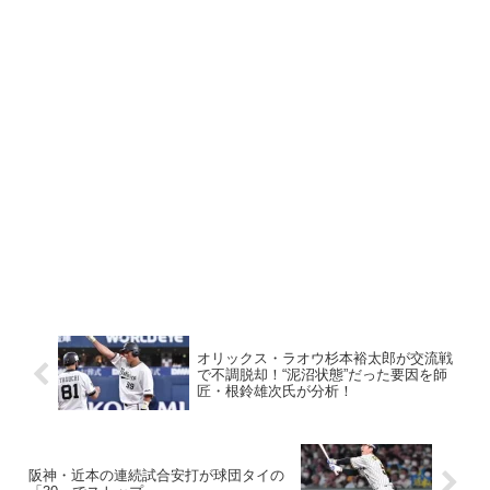
オリックス・ラオウ杉本裕太郎が交流戦
で不調脱却！“泥沼状態”だった要因を師
匠・根鈴雄次氏が分析！
阪神・近本の連続試合安打が球団タイの