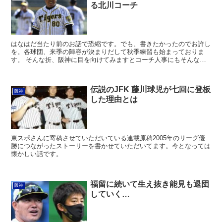
る北川コーチ
はなはだ当たり前のお話で恐縮です。でも、書きたかったのでお許し
を。各球団、来季の陣容が決まりだして秋季練習も始まっておりま
す。 そんな折、阪神に目を向けてみますとコーチ人事にもそんなに
大きな動きはございませんでした。昨年は３位、今年は２位で...
伝説のJFK 藤川球児が七回に登板
阪神
した理由とは
東スポさんに寄稿させていただいている連載原稿2005年のリーグ優
勝につながったストーリーを書かせていただいてます。今となっては
懐かしい話です。
福留に続いて生え抜き能見も退団
阪神
していく…