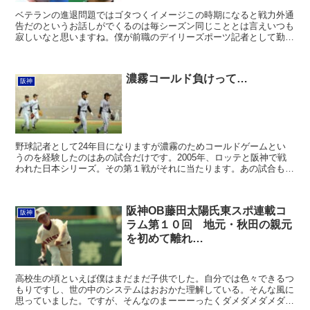
ベテランの進退問題ではゴタつくイメージこの時期になると戦力外通
告だのというお話しがでくるのは毎シーズン同じこととは言えいつも
寂しいなと思いますね。僕が前職のデイリーズポーツ記者として勤務
時代、初めて阪神を担当した時のルーキーが能見篤史投手で...
濃霧コールド負けって…
阪神
野球記者として24年目になりますが濃霧のためコールドゲームとい
うのを経験したのはあの試合だけです。2005年、ロッテと阪神で戦
われた日本シリーズ。その第１戦がそれに当たります。あの試合も今
となっては本当に懐かしい。あの強かった2005年のタ...
阪神OB藤田太陽氏東スポ連載コ
阪神
ラム第１０回 地元・秋田の親元
を初めて離れ…
高校生の頃といえば僕はまだまだ子供でした。自分では色々できるつ
もりですし、世の中のシステムはおおかた理解している。そんな風に
思っていました。ですが、そんなのまーーーったくダメダメダメダ