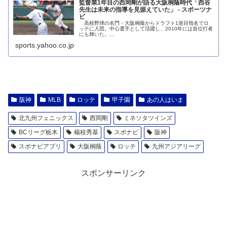
監督業1年目の西岡剛が語る大阪桐蔭時代「西谷
先生は未来の指導を見据えていた」 - スポーツナ
ビ
高校野球の名門・大阪桐蔭からドラフト1巡目指名でロ
ッテに入団。中心選手として活躍し、2010年には首位打者
にも輝いた。…
sports.yahoo.co.jp
阪神
MLB
ロッテ
甲子園
あの人はいま
北九州フェニックス
西岡剛
ミネソタツインズ
BCリーグ栃木
楊枝秀基
スポナビ
阪神
スポナビアプリ
大阪桐蔭
ロッテ
九州アジアリーグ
スポンサーリンク