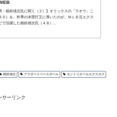
WEB
男・根鈴雄次氏に聞く（２）】オリックスの「ラオウ」こ
３０）を、昨季の本塁打王に導いたのが、ＭＬＢ元エクス
で活躍した根鈴雄次氏（４８）...
根鈴雄次
アラボーイベースボール
モントリオールエクスポズ
ンサーリンク