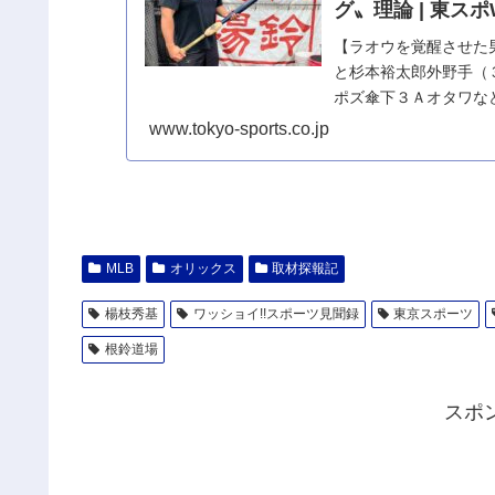
グ〟理論 | 東スポ
【ラオウを覚醒させた
と杉本裕太郎外野手（
ポズ傘下３Ａオタワなど
www.tokyo-sports.co.jp
MLB
オリックス
取材探報記
楊枝秀基
ワッショイ!!スポーツ見聞録
東京スポーツ
根鈴道場
スポ