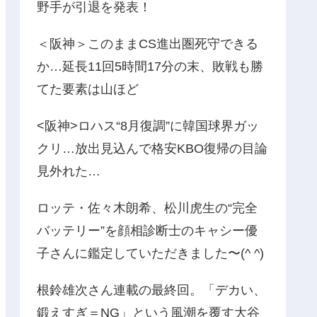
野手が引退を発表！
＜阪神＞このままCS進出圏死守できる
か…延長11回5時間17分の末、敗戦も勝
てた要素は山ほど
<阪神>ロハス“8月復調”に韓国球界ガッ
クリ…放出見込んで格安KBO復帰の目論
見外れた…
ロッテ・佐々木朗希、松川虎生の“完全
バッテリー”を顔相診断士のキャシー優
子さんに鑑定していただきました〜(^ ^)
根鈴雄次さん連載の最終回。「デカい、
鍛えすぎ＝NG」という風潮を覆す大谷