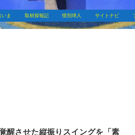
はいま
取材探報記
惜別球人
サイトナビ
覚醒させた縦振りスイングを「素