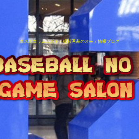
東スポコラム二スト・楊枝秀基のオモテ情報ブログ