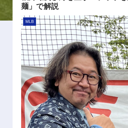
麺」で解説
MLB